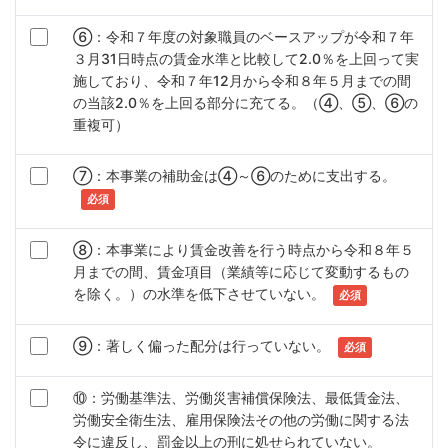
⑥：令和７年度の対象職員のベースアップが令和７年
３月31日時点の賃金水準と比較して2.0％を上回って実
施しており、令和７年12月から令和８年５月までの間
の当該2.0％を上回る部分に充てる。（④、⑤、⑥の
重複可）
⑦：本事業の補助金は④～⑥のために支出する。
⑧：本事業により賃金改善を行う時点から令和８年５
月までの間、賃金項目（業績等に応じて変動するもの
を除く。）の水準を低下させていない。
⑨：著しく偏った配分は行っていない。
⑩：労働基準法、労働災害補償保険法、最低賃金法、
労働安全衛生法、雇用保険法その他の労働に関する法
令に違反し、罰金以上の刑に処せられていない。